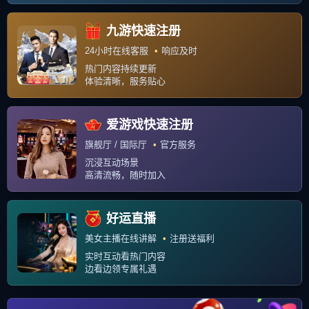
钻石联赛
关于我们
其他
加载中...
首页
>
其他
联系信息
全国咨询热线：400-888-8888
移动电话：
13964618888
图文传真：
400-888-8888
腾讯 QQ：
123456
电子邮箱：
admin@qq.com