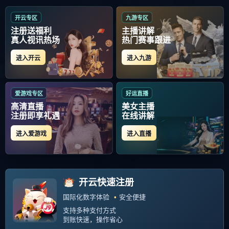
首页
综合球星
球员转会
伤病情况
数据表现
篮球新闻
球队战术分析/战绩预测
赛事商业化/俱乐部运营
足球赛事
欧冠
五大联赛
中超
综合资讯
体育科技/政策法规变化
科学健身方法
田径赛事
常见运动损伤防护与康复