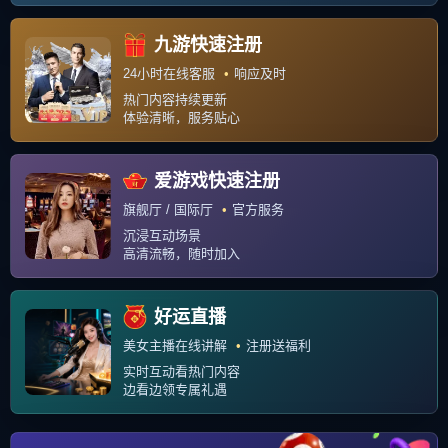
钻石联赛
关于我们
其他
加载中...
首页
> 关于我们
联系信息
全国咨询热线：400-888-8888
移动电话：
13964618888
图文传真：
400-888-8888
腾讯 QQ：
123456
电子邮箱：
admin@qq.com