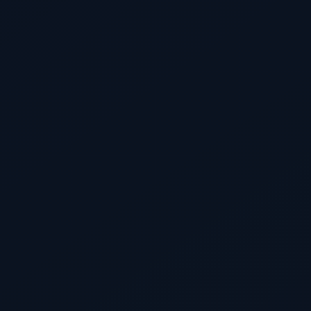
【THXfhfV6ThhYzt7d8mm4KL3dE5LWBbwb3s】转 2 TRX
即可0手续费转账!TG机器人: @jzzTRXbot 官网:
https://jzztrx.com
回复
节省TRX手续费
2026-05-17 01:49:42
u地址转错
【TFY3iKL3QwLx4t8hXUu8miKGpq4Cw5jN7e】转错请联
系TG:@TrxEm
回复
trx闪租
2026-05-20 20:09:04
trx手续费 - 2 TRX=1次转账次数 直接节省80%!无视对方有
没有U或者是否交易所,低于 2 TRX的都是钓鱼的骗子- 复
制地址【THXfhfV6ThhYzt7d8mm4KL3dE5LWBbwb3s】转
2 TRX即可0手续费转账!TG机器人: @jzzTRXbot 官网:
https://jzztrx.com