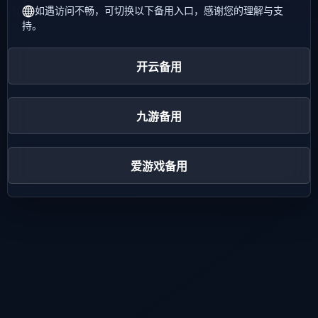
稠州篮板制胜，管理层满意，高层口径保
持一致的简单介绍
1、浙江呗，北京赢广东是应该的，像广东这种状态不行，伤病
球员多的球队，开局还比较轻敌，输球是必然的事情，我认为浙
江的实力比广东厉害，而且主力没受伤害年轻，只要速度提起
来，北京是完全打不过浙江的，北京就怕不和他们打阵地战的球
队，偏偏浙江比广东打球状态目前更好外线实力有吴前作为保
证，内线有张大宇和余嘉豪摆正，无。...
星空体育网站-关于欧冠赛程吃紧；布莱顿
冲刺阶段回应争议；管理层满意；球探报
告显示潜力的信息
欧冠 切尔西vs本菲卡在客观层面，本菲卡由于葡超进行了一轮