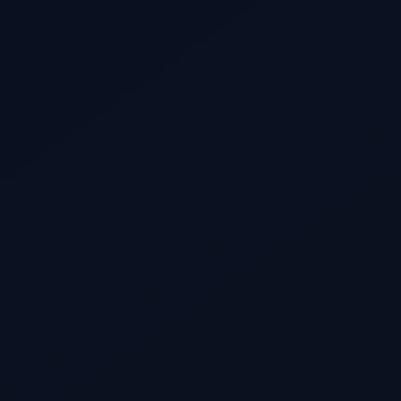
一名非常优秀的中锋，并且是当时湖人队中薪金最高的球员，不
过和不可一世的“大鲨鱼”相比，迪瓦茨还是差了一截韦斯特当机
立...
星空体育在线-关于毕尔巴鄂竞技迎英超关
键赛，赛前豪取连胜，气氛紧张，年轻球
员得到机会的信息
1、二毕尔巴鄂竞技客场表现起伏 相比之下，毕尔巴鄂竞技在客
场的表现则略显起伏尽管球队拥有诸如N威廉姆斯桑切特等实力
派球员，但在客场作战时，他们的发挥往往受到诸多因素的影
响，导致整体表现不够稳定客场作战能力有待提高在面对强队
时，毕尔巴鄂竞技的客场作战能力还有待提高他们在客场比赛中
往往难以发挥出。 2、1903年，俱乐部最初是作为毕尔巴鄂竞技
足球俱乐部Athletic Bilbao的分支俱乐部，当时是身穿蓝白球衣，