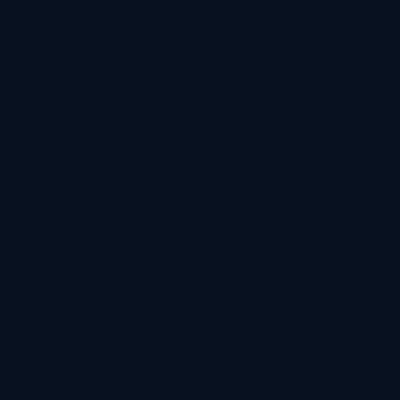
补赛，赛程相对于切尔西并无优势可言，上一场葡超几乎没有作
出任何轮。 第二要和欧冠的小组第三踢附加赛因此，布莱顿和
马赛这场都还有战意的这场主任给到布莱顿3档的支持是比较合
理的，但后续提。...
星空体育在线-洛杉矶湖人训练开放日；冲
刺阶段主帅复盘引欢呼；NBA季后赛在
即；年轻球员得到机会的简单介绍
1、季后赛首轮的紧张氛围已经弥漫开来，各支球队都在积极备
战波士顿凯尔特人布鲁克林篮网费城76人迈阿密热火纽约尼克斯
多伦多猛龙洛杉矶湖人孟菲斯灰熊菲尼克斯太阳丹佛掘金波特兰
开拓者和犹他爵士等球队都已做好准备，迎接即将到来的挑战达
拉斯独行侠俄克拉荷马城雷霆圣安东尼奥马刺和萨克拉门托。
2、迪瓦茨从1989年加盟NBA以来，一直效力洛杉矶湖人队，是