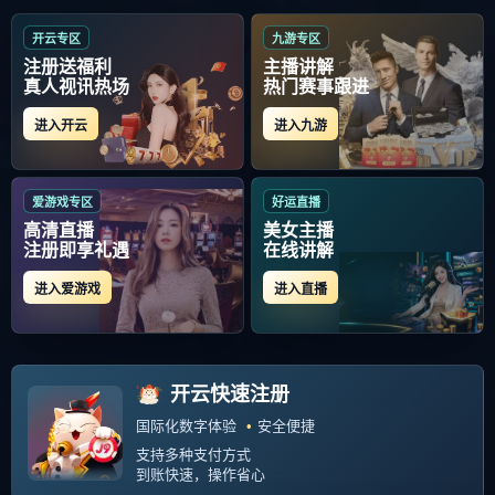
首页
综合球星
球员转会
伤病情况
数据表现
篮球新闻
球队战术分析/战绩预测
赛事商业化/俱乐部运营
足球赛事
欧冠
五大联赛
中超
综合资讯
体育科技/政策法规变化
科学健身方法
田径赛事