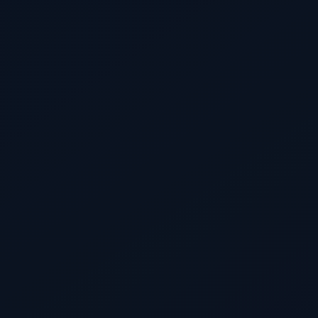
秋，为您盘点了五个最值得关注的亮点。 1. 比利时众将回
神 13球横扫世预赛 三场比赛，三连胜，打入13个进
球，一球不失。自从马丁内斯上任之后，比利时的表现让人称赞
不已。 比利时人仍然有艰巨的任务——希腊队也在逐渐复
兴，目前积分和H组榜首比利时一样。马丁内斯被埃弗顿解雇之
后，他的自我救赎之路开始得顺风顺水。 比利时在今年的欧
洲杯表现一般，主教练威尔莫茨离开国家队。目前，比利时队长
阿扎尔...
星空体育官方网站-今夜体能课后，夏洛特
黄蜂遗憾出局备战欧冠，赛场秩序良好，
年轻球员得到机会的简单介绍
我运动、我健康、我快乐，今天上午，来自六安、霍
山、舒城、霍邱、合肥等地的数百名跑步爱好者，聚集在风景秀