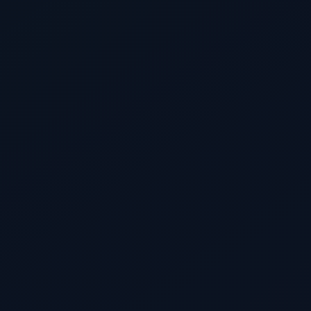
在赛后，库里在加时赛中的这个传球以及随后的细节引起了球迷
们的热议，真的让球迷们切身感受到了他的魅力加时赛中，库里
在有。 他是红军可以在双线取得胜利的关键，被誉为球队的最
大资产8bet利物浦队的主教材克洛普在接受采访时表示“马内是
我眼中的最佳选手，他可以在遵循战术安排的基础上爆发更多的
能量，总是能够出现在关键位置并奉献致命一击我一直会担心高
强度的对抗会影响他的体能，可是他还是在比赛中不知疲倦奔
跑，为了。 在上个月对阵利物浦的比赛中，枪手率先取得进
球，但是...
星空体育在线-费德勒新星持续失利表现突
出，巴黎圣日耳曼前途光明！上演精彩一
战的简单介绍
根据福布斯的数据，环球体坛只有3名运动员的商业收入比C罗