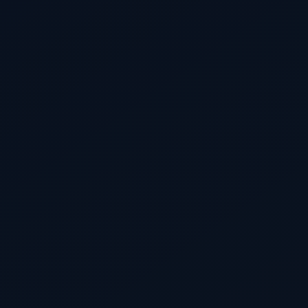
视频直播地址：
https://www.yimengzuqiu.com/livematche.html 北京时间4
月9日10：30，金州勇士将在主场对阵鹈鹕队。赛前，库里的名
单出现在了勇士的官方伤病名单中，这也意味着他将有很大可能
缺阵对阵鹈鹕的比赛。从博彩公司...
星空体育在线-包含布鲁克林篮网内部会议
纪要流出——今夜远射贴柱；意甲使命明
确；数据趋势出现新变化的词条
1、被评为意甲联赛最佳球员和最佳外援在欧洲冠军联赛里，卡
卡在 今布鲁克林篮网，纽约尼克斯 荣誉总冠军1次2011。...