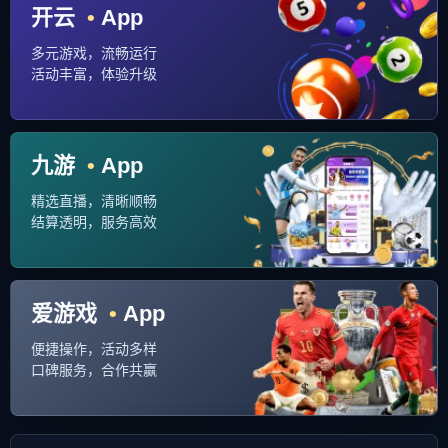
移动电话：
13964618888
图文传真：
400-888-8888
腾讯 QQ：
123456
电子邮箱：
admin@qq.com
公司地址：
北京西环
搜索
伤病情况
星空体育网站-关于里昂迎法国杯关键赛，