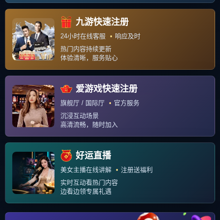
常见运动损伤防护与康复
钻石联赛
关于我们
其他
加载中...
首页
>
综合球星
>
伤病情况
综合球星
伤病情况
数据表现
球员转会
联系信息
全国咨询热线：400-888-8888