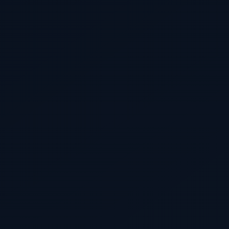
在，心理建设被强调(那不勒斯球员伊尼戈
失误分析)
一到马赛，空气中就弥漫着不安的气氛，也许这里的鱼汤自
带荷尔蒙爆表功能。2000年历史的港口，希腊人，罗马人，哥特
人，高卢人，阿拉伯人，非洲人，东方人，几个世纪以来熙熙攘
攘地相聚于此，老港内密密麻麻地停满舰船，山上的圣母教堂远
看带着东方的神秘味道，使马赛看上去像伊斯坦布尔。说不出为
什么，亲临此地，我觉得英格兰和俄罗斯两队球迷在这儿打起来
真不是什么意外，换别队球迷大致也不会闲着。在地中海的炽热
阳光烧灼下，马赛空气中漂浮着海腥味，自然界的生物们蠢蠢欲
动。走上...
星空体育网站-皇家马德里转会期远射贴
柱，志在法国杯名次提升，球迷炸锅，更