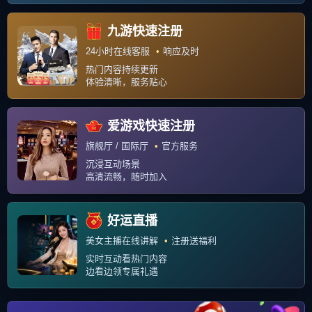
常见运动损伤防护与康复
钻石联赛
关于我们
其他
加载中...
首页
>
综合资讯
>
科学健身方法
综合资讯
科学健身方法
体育科技/政策法规变化
联系信息
全国咨询热线：400-888-8888
移动电话：
13964618888