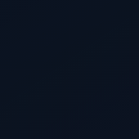
演 富有热度的工作室，让我很荣幸成为其中的一员感谢第一组
的小。...
星空体育网站-Ming连续五场比赛得分超过
锐不可当，尤文图斯不断突破！全场沸腾
不已(比赛中断后比分有效吗)
接到政府管理学院教务秘书的电话，通知我被录取了，内心
悲喜交加，庆幸这198天的努力没有白费，付出终于见证了收
获，一切尘埃落定！ 稼轩词云：怕上层楼，十日九风雨。想
来古今大凡有所作为之人，走向高处时，必然少不得一番愁苦跋
涉，脚上也必然有着泥泞。层楼高危，焉无风雨？ 翻到这一
页，或许你在期待和你已读过的文章同样的奋进、感慨、疲惫或
是忧伤，每个写下这些文字的人都有着些许你期待的但暂时未曾
体会的一点骄傲，一点沧桑。一路杀过来的人很多，你会是其中