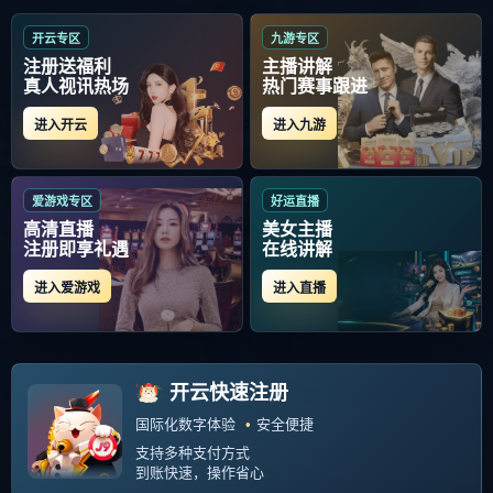
首页
综合球星
球员转会
伤病情况
数据表现
篮球新闻
球队战术分析/战绩预测
赛事商业化/俱乐部运营
足球赛事
欧冠
五大联赛
中超
综合资讯
体育科技/政策法规变化
科学健身方法
田径赛事