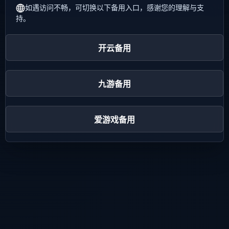
我
星空体育网站
运动、我健康、我快乐，今天上午，来
自六安、霍山、舒城、霍邱、合肥等地的数百名跑步爱好者，聚
集在风景秀丽的霍山，参加霍山县田径协会成立大会暨“南岳·倾
城之恋”杯六霍协会十公里路跑联谊赛。
随着发令枪响，选手们迈开步伐，开始了
星空体育在线
十公里路跑的“较量”。
“这次10公里路跑还是
星空体育登陆首页
有一定难度