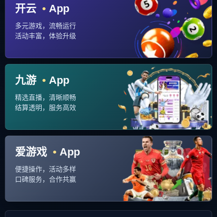
图文传真：
400-888-8888
腾讯 QQ：
123456
电子邮箱：
admin@qq.com
公司地址：
北京西环
搜索
星空体育官方网站-今夜体能课后，夏洛特
黄蜂遗憾出局备战欧冠，赛场秩序良好，
年轻球员得到机会的简单介绍
编辑：xjunn
时间：2025-10-24 09:07:50
栏目：
赛事商业化/俱乐
部运营
查看: 450