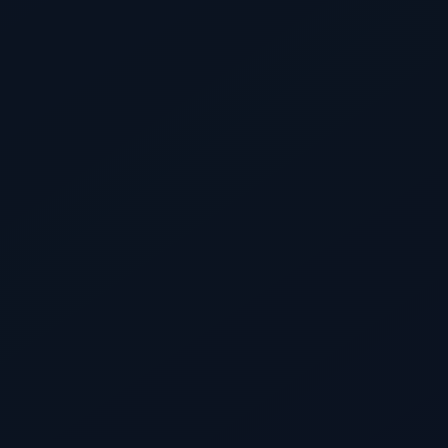
帴鑺傜渷80%!鏃犺瀵规柟鏈夋病鏈塙鎴栬€呮槸鍚︿氦鏄
撴墍- 澶嶅埗鍦板潃銆怲
AZdAh5LU55aUPPZkgF4rupQwg6inQ5J5X銆戣浆 1.5 TRX
鍗冲彲0鎵嬬画璐硅浆璐?TG鏈哄櫒浜?
@trxokokbothttps://t.me/xingtatrx
回复
trx手续费
2026-03-01 11:29:47
trx绉熻祦 - 1.5 TRX=1娆¤浆璐︽鏁?鐩存帴鑺傜渷80%!鏃
犺瀵规柟鏈夋病鏈塙鎴栬€呮槸鍚︿氦鏄撴墍- 澶嶅埗鍦
板潃銆怲AZdAh5LU55aUPPZkgF4rupQwg6inQ5J5X銆戣浆
1.5 TRX鍗冲彲0鎵嬬画璐硅浆璐?TG鏈哄櫒浜?
@trxokokbothttps://t.me/xingtatrx
回复
TRC-20转账
2026-03-03 20:40:09
鑺傜渷TRX鎵嬬画璐?- 1.5 TRX=1娆¤浆璐︽鏁?鐩存帴鑺
傜渷80%!鏃犺瀵规柟鏈夋病鏈塙鎴栬€呮槸鍚︿氦鏄撴