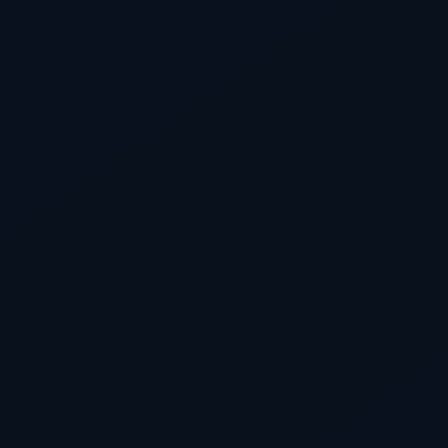
加过各类大小的马拉松，最长个人挑战跑了100公里，他的目标
是挑战168公里，此次路跑10公里，他光脚跑完了全程，并且取
得了男子组第三名的好成绩。如果距离再长一些，他相信自已能
取得更好的成绩。
巾帼不让须眉，女选手们在赛场上也不甘示弱，来自合
肥的王女士，昨晚12点赶到霍山，虽然没有时间适应场地，但她
跑起步来依然矫健，并且是女子组第一个冲过了终点的选手。
对于跑步，王女士告诫道：“现在参与跑步锻炼的人越
来越多，业余跑步大家不要为了刷成绩而蛮跑，在跑步之前，一
定要先了解一些跑步的常识和正确的方法，不然非常容易受伤，