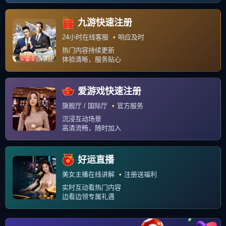
钻石联赛
关于我们
其他
加载中...
首页
>
篮球新闻
>
赛事商业化/俱乐部运营
篮球新闻
赛事商业化/俱乐部运营
球队战术分析/战绩预测
联系信息
全国咨询热线：400-888-8888
移动电话：
13964618888