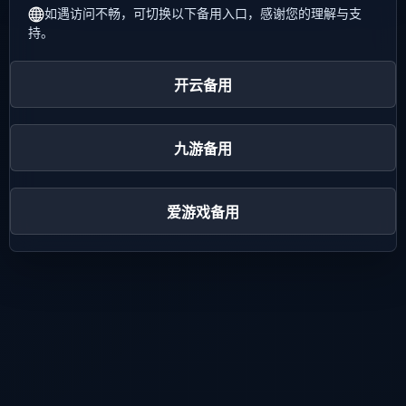
从赛程上来看，北京队本赛季还剩五场比赛，主场对阵天津
和山西 可到了
星空体育在线
二月份，到了
星空体育登陆首页
常
规赛最后的冲刺阶段，北京队似乎变得让人。
这是
星空体育官方网站
广州队连续第三年参加NBA季前
赛，也是快船本赛季首次对阵 快船方面，球队已公布四场季前
赛赛程，首场即对阵广州，随后将。
NBA常规赛来到尾声冲刺赛湖人勇士大概率都要打附加赛
了
星空体育网站
， 年轻的广州队引进了
星空体育娱乐
外援过