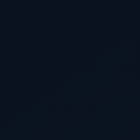
伊尼戈失误分析)
(那不勒斯球员伊尼戈失误分析)
介绍
焦点的词条