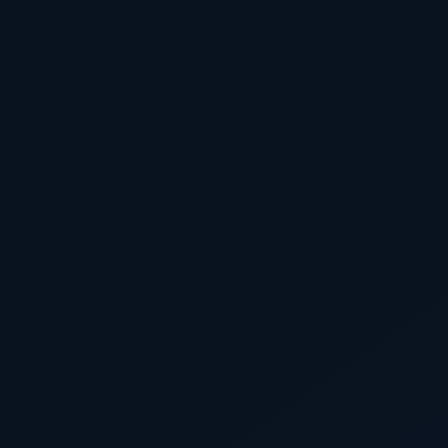
purchase. Exceeded my expectations in quality and performance. High
sappoint. This is my third time ordering from this seller, and they never 
my expectations in quality and performance. Highly recommend!