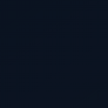
ly recommend!
disappoint