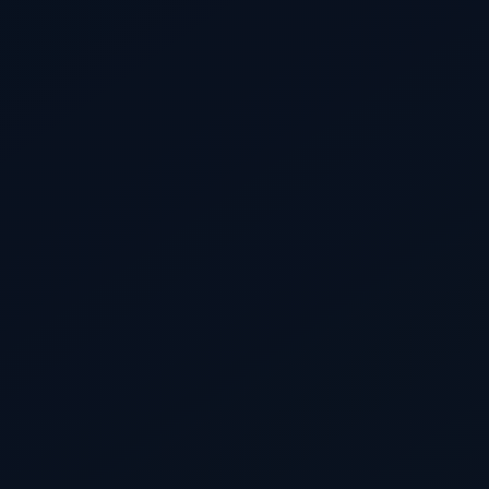
雷斯一道成为俱乐部的球迷们心目中的偶像和英雄，队中无可争
标签：
皇家马德里转会期远射贴柱
,
志在法国杯名次提升
,
球迷炸
<<上一篇
星空体育登陆首页-埃因霍温迎法甲关键赛，赛前外
下一篇>>
星空体育登陆首页-赛地聚焦：国王杯赛前热度飙升，
相关资讯
2025-11-22 14:02:58
星空体育网站-关于里昂迎法国杯关键
2025-11-04 15:07:37
星空体育网站- 加时末段葡超焦点战
2025-10-20 14:03:32
星空体育登陆首页-赛地聚焦：国王杯
2025-10-16 00:07:59
星空体育网站-皇家马德里转会期远射
2025-10-06 23:02:55
星空体育登陆首页-埃因霍温迎法甲关
2025-10-06 00:00:15
星空体育娱乐- 英国足球如果组成一个
2025-10-05 03:59:25
星空体育官方网站-包含转折点！洛杉