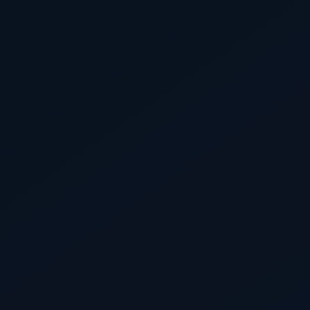
回复
TRX能量租赁
2025-11-16 03:20:46
TRX能量租赁 - 0.8TRX=13万能量 直接节省80%！无视对方
道：@xingtahttps://www.23123.top/
我要评论
称呼：
邮箱：
网址：
◎欢迎参与讨论
热线电话