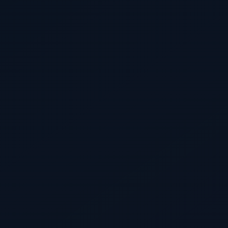
有没有U或者是否交易所- 复制地址【TAZdAh5LU55aUPPZkgF4r