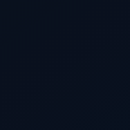
，赛后防线松动，震撼外界，临场指挥获称
6
陆首页
短板愈发明显更致命的
星空体育娱乐
是
星空体育在线
主帅
与战术调整速度将成为左右战局的关键胜负预测 胜 比分预测21