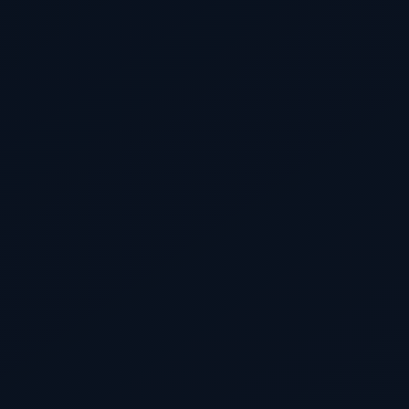
TRX能量租赁 - 0.8TRX=13万能量 直接节省80%！无视对方
道：@xingtahttps://www.23123.top/
回复
2K影院
2025-12-07 06:24:14
论坛的人气越来越旺了！https://www.2kdy.com
回复
0.8trx能量租赁
2025-12-17 19:17:19
TRX能量租赁 - 2 TRX=1次转账次数 直接节省80%！无视对
道：@xingtahttps://t.me/xingta
回复
波场能量租赁
2025-12-20 14:16:31
TRX能量租赁 - 2 TRX=1次转账次数 直接节省80%！无视对
道：@xingtahttps://t.me/xingta