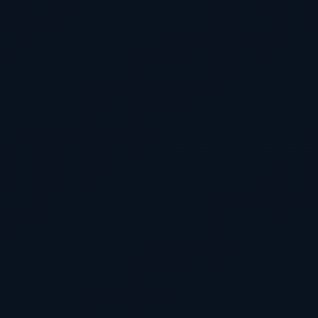
有没有U或者是否交易所- 复制地址【TAZdAh5LU55aUPPZkgF4r
方有没有U或者是否交易所- 复制地址【TAZdAh5LU55aUPPZkgF
方有没有U或者是否交易所- 复制地址【TAZdAh5LU55aUPPZkgF