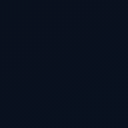
应对等细节层面，进一步放大里昂的心理优势当前心理优势明显
位置遭遇伤病打击，可能直接改变战术；主教练缺阵影响临场指挥
无法临场指挥，战术调整受限巴黎圣日耳曼 B 费虚拟担任进攻
关键数据体能与伤病成胜负手洛里昂周中无杯赛任务，体能
综合攻防效率与临场因素，里昂有望通过边路突破制造杀机
标签：
里昂迎法国杯关键赛
,
赛后防线松动
,
震撼外界
,
临场指挥获
<<上一篇
星空体育网站- 加时末段葡超焦点战，北京国安手感
相关资讯
2025-11-22 14:02:58
星空体育网站-关于里昂迎法国杯关键
2025-11-04 15:07:37
星空体育网站- 加时末段葡超焦点战
2025-10-20 14:03:32
星空体育登陆首页-赛地聚焦：国王杯