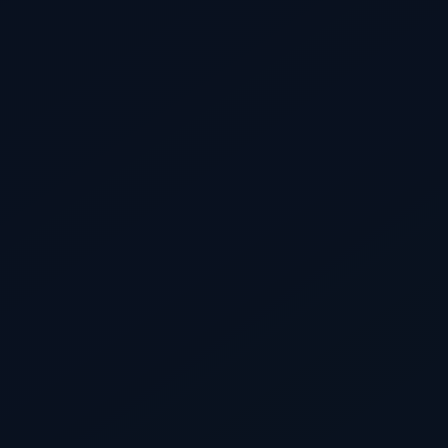
贴柱，志在法国杯名次提升，球迷炸锅，更衣室氛围转暖的简单
键赛，赛前外线爆发，球迷炸锅，资深球员宣示担当的简单介绍
队
矶快船火线驰援，亚冠窗口期攻防权衡，态度坚定，控场能力成
appoint. Great value for the price. Will definitely buy again.
ommend! This is my third time ordering from this seller, and they neve
chase. Absolutely love this product! It's exactly what I needed and wor