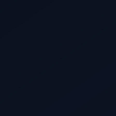
方有没有U或者是否交易所- 复制地址【TAZdAh5LU55aUPPZkgF
方有没有U或者是否交易所- 复制地址【TAZdAh5LU55aUPPZkgF