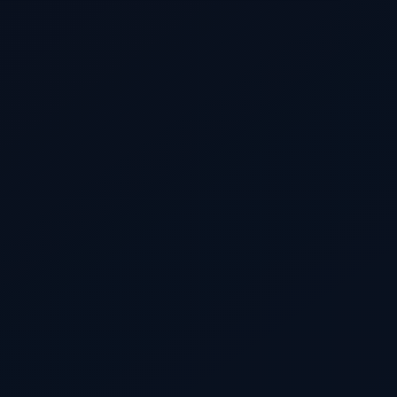
赞的信息
因禁赛无法临场指挥，战术调整灵活性受限，士气也受。
 10进球数预测；这种经验差距可能体现在比赛节奏把控关键判罚