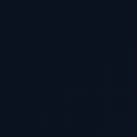
律性在每一支球队身上得到了充分体现。也许多数欧洲球员创造
人，没准会说4队打决赛圈的时代才是百年窖藏。UEFA的欧锦赛
那才是真正的足球！
这个，有人说那个，我说哥几个早点睡吧，这就是足球。”是