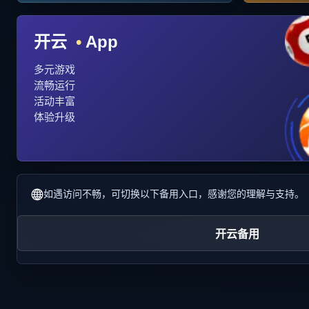
钻石联赛
关于我们
其他
加载中...
首页
>
综合球星
>
伤病情况
综合球星
伤病情况
数据表现
球员转会
联系信息
全国咨询热线：400-888-8888