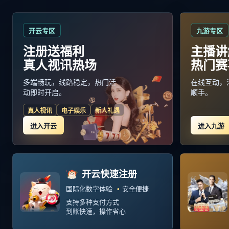
首页
综合球星
球员转会
伤病情况
数据表现
篮球新闻
球队战术分析/战绩预测
赛事商业化/俱乐部运营
足球赛事
欧冠
五大联赛
中超
综合资讯
体育科技/政策法规变化
科学健身方法
田径赛事
常见运动损伤防护与康复