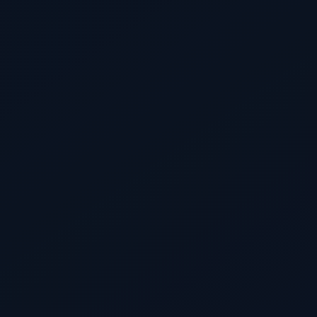
upQwg6inQ5J5X】转 0.8 TRX即可0手续费转账！TG机器人频
upQwg6inQ5J5X】转 0.8 TRX即可0手续费转账！TG机器人频
upQwg6inQ5J5X】转 0.8 TRX即可0手续费转账！TG机器人频